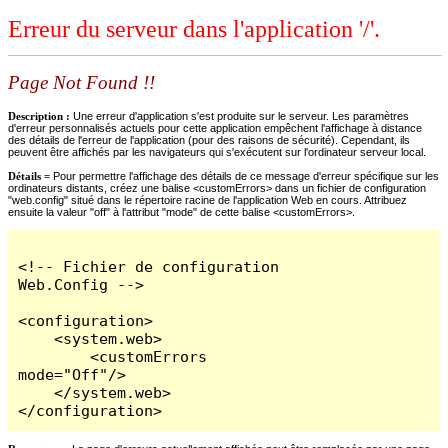
Erreur du serveur dans l'application '/'.
Page Not Found !!
Description :
Une erreur d'application s'est produite sur le serveur. Les paramètres
d'erreur personnalisés actuels pour cette application empêchent l'affichage à distance
des détails de l'erreur de l'application (pour des raisons de sécurité). Cependant, ils
peuvent être affichés par les navigateurs qui s'exécutent sur l'ordinateur serveur local.
Détails =
Pour permettre l'affichage des détails de ce message d'erreur spécifique sur les
ordinateurs distants, créez une balise <customErrors> dans un fichier de configuration
"web.config" situé dans le répertoire racine de l'application Web en cours. Attribuez
ensuite la valeur "off" à l'attribut "mode" de cette balise <customErrors>.
<!-- Fichier de configuration 
Web.Config -->

<configuration>

    <system.web>

        <customErrors 
mode="Off"/>

    </system.web>

</configuration>