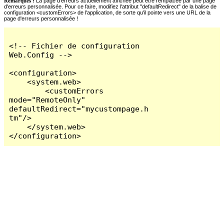
Remarques :
La page d'erreurs actuellement affichée peut être remplacée par une page
d'erreurs personnalisée. Pour ce faire, modifiez l'attribut "defaultRedirect" de la balise de
configuration <customErrors> de l'application, de sorte qu'il pointe vers une URL de la
page d'erreurs personnalisée !
<!-- Fichier de configuration 
Web.Config -->

<configuration>

    <system.web>

        <customErrors 
mode="RemoteOnly" 
defaultRedirect="mycustompage.h
tm"/>

    </system.web>

</configuration>